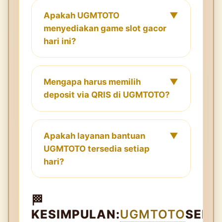
Apakah UGMTOTO
▼
menyediakan game slot gacor
hari ini?
Mengapa harus memilih
▼
deposit via QRIS di UGMTOTO?
Apakah layanan bantuan
▼
UGMTOTO tersedia setiap
hari?
🏁
UGMTOTO
KESIMPULAN:
SEKA