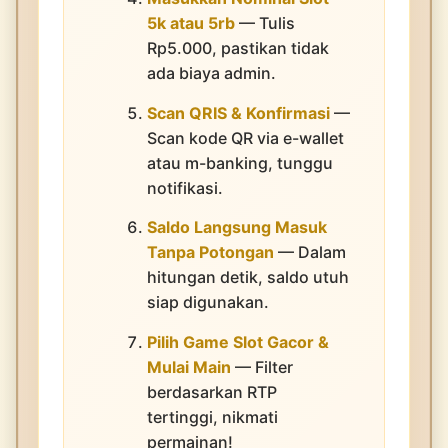
5k atau 5rb
— Tulis
Rp5.000, pastikan tidak
ada biaya admin.
Scan QRIS & Konfirmasi
—
Scan kode QR via e-wallet
atau m-banking, tunggu
notifikasi.
Saldo Langsung Masuk
Tanpa Potongan
— Dalam
hitungan detik, saldo utuh
siap digunakan.
Pilih Game Slot Gacor &
Mulai Main
— Filter
berdasarkan RTP
tertinggi, nikmati
permainan!