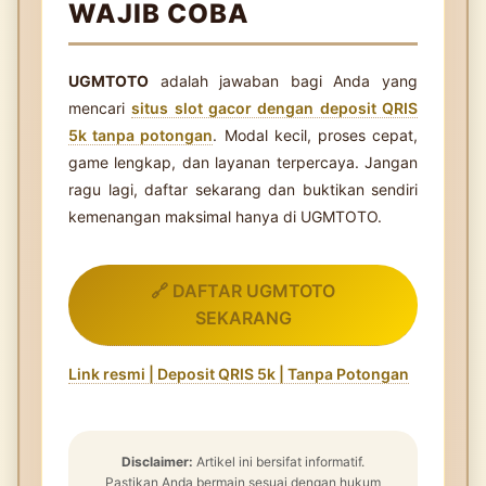
WAJIB COBA
UGMTOTO
adalah jawaban bagi Anda yang
mencari
situs slot gacor dengan deposit QRIS
5k tanpa potongan
. Modal kecil, proses cepat,
game lengkap, dan layanan terpercaya. Jangan
ragu lagi, daftar sekarang dan buktikan sendiri
kemenangan maksimal hanya di UGMTOTO.
🔗 DAFTAR UGMTOTO
SEKARANG
Link resmi | Deposit QRIS 5k | Tanpa Potongan
Disclaimer:
Artikel ini bersifat informatif.
Pastikan Anda bermain sesuai dengan hukum