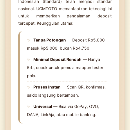
Indonesian Standard) telah menjadi standar
nasional. UGMTOTO memanfaatkan teknologi ini
untuk memberikan pengalaman deposit
tercepat. Keunggulan utama:
Tanpa Potongan
— Deposit Rp5.000
masuk Rp5.000, bukan Rp4.750.
Minimal Deposit Rendah
— Hanya
5rb, cocok untuk pemula maupun tester
pola.
Proses Instan
— Scan QR, konfirmasi,
saldo langsung bertambah.
Universal
— Bisa via GoPay, OVO,
DANA, LinkAja, atau mobile banking.