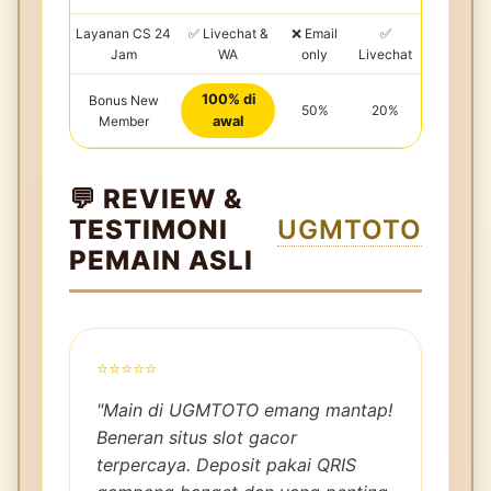
Layanan CS 24
✅ Livechat &
❌ Email
✅
Jam
WA
only
Livechat
100% di
Bonus New
50%
20%
Member
awal
💬 REVIEW &
UGMTOTO
TESTIMONI
PEMAIN ASLI
⭐⭐⭐⭐⭐
"Main di UGMTOTO emang mantap!
Beneran situs slot gacor
terpercaya. Deposit pakai QRIS