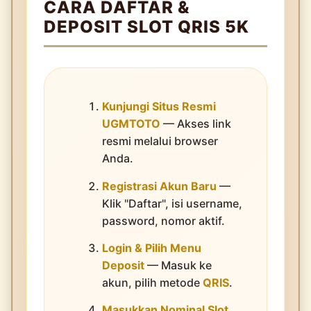
CARA DAFTAR &
DEPOSIT SLOT QRIS 5K
Kunjungi Situs Resmi
UGMTOTO
— Akses link
resmi melalui browser
Anda.
Registrasi Akun Baru
—
Klik "Daftar", isi username,
password, nomor aktif.
Login & Pilih Menu
Deposit
— Masuk ke
akun, pilih metode
QRIS
.
Masukkan Nominal Slot