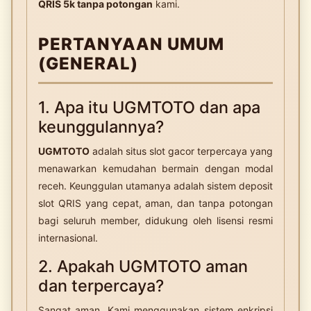
QRIS 5k tanpa potongan
kami.
PERTANYAAN UMUM
(GENERAL)
1. Apa itu UGMTOTO dan apa
keunggulannya?
UGMTOTO
adalah situs slot gacor terpercaya yang
menawarkan kemudahan bermain dengan modal
receh. Keunggulan utamanya adalah sistem deposit
slot QRIS yang cepat, aman, dan tanpa potongan
bagi seluruh member, didukung oleh lisensi resmi
internasional.
2. Apakah UGMTOTO aman
dan terpercaya?
Sangat aman. Kami menggunakan sistem enkripsi