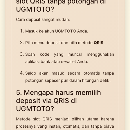
slot QRIS tanpa potongan di
UGMTOTO?
Cara deposit sangat mudah:
Masuk ke akun UGMTOTO Anda.
Pilih menu deposit dan pilih metode
QRIS
.
Scan kode yang muncul menggunakan
aplikasi bank atau e-wallet Anda.
Saldo akan masuk secara otomatis tanpa
potongan sepeser pun dalam hitungan detik.
5. Mengapa harus memilih
deposit via QRIS di
UGMTOTO?
Metode slot QRIS menjadi pilihan utama karena
prosesnya yang instan, otomatis, dan tanpa biaya