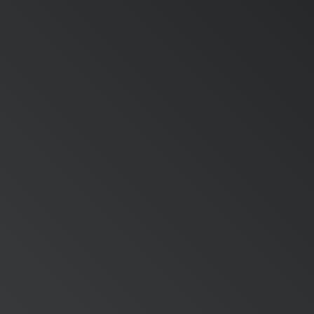
erbeda dengan situs lain yang memberlakukan
 Anda depositkan masuk utuh ke saldo permainan.
 modal
slot 5k atau slot 5rb
.