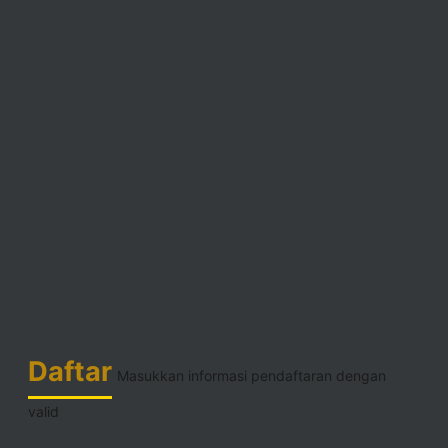
Istilah "
slot gacor
" merujuk pada permainan yan
sama dengan provider kelas dunia seperti
Pragma
game-game populer seperti
Gates of Olympus, Sw
💡
Tips Memilih Game Gacor:
Cek fitur
Info RTP Live
yang diperbarui 
Jam potensial: 01.00 - 03.00 dini hari
Prioritaskan game dengan volatilitas s
Daftar
Masukkan informasi pendaftaran dengan
valid