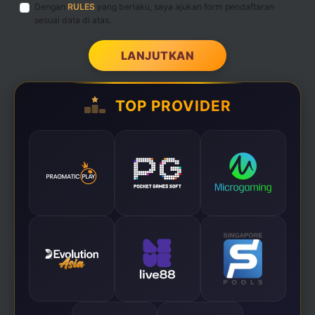
Dengan
RULES
yang berlaku, saya ajukan form pendaftaran
sesuai data di atas.
UGM
📊 PERBANDINGAN
LANJUTKAN
TOP PROVIDER
Fitur
Minimal Deposit QRIS
Potongan Biaya
Provider Slot Gacor
Layanan CS 24 Jam
Bonus New Member