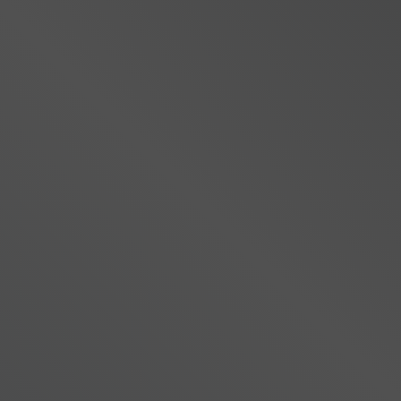
IS LAINNYA
itus A
Situs B
10.000
Rp20.000
% - 5%
5% - 10%
8
10
ail only
✅ Livechat
50%
20%