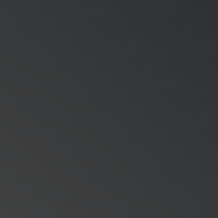
NGAT DICARI?
TO memanfaatkan teknologi ini untuk memberikan