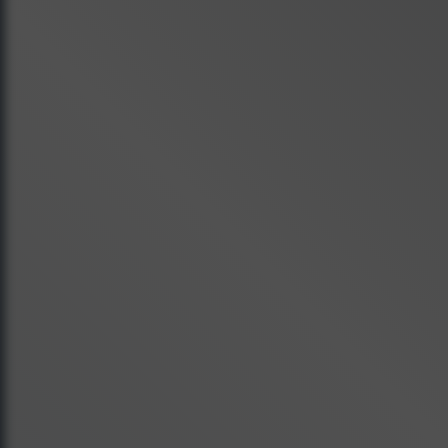
 CARA DAFTAR & DEPOSIT SLO
Akses link resmi melalui browser Anda.
r", isi username, password, nomor aktif.
 ke akun, pilih metode
QRIS
.
b
— Tulis Rp5.000, pastikan tidak ada biaya admin.
e QR via e-wallet atau m-banking, tunggu notifikasi.
ongan
— Dalam hitungan detik, saldo utuh siap digunakan.
n
— Filter berdasarkan RTP tertinggi, nikmati permainan!