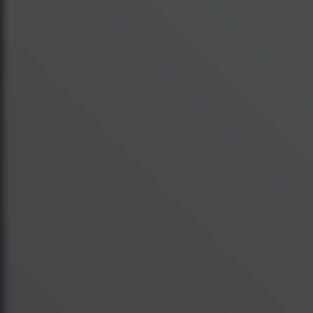
UGMTOTO
I PEMAIN ASLI
⭐⭐⭐⭐☆
"Awalnya iseng nyoba deposit slot 5rb via
QRIS di UGMTOTO. Ternyata prosesnya
instan dan saldo masuk full tanpa
potongan. Slot gacor hari ini beneran
terbukti di sini, sangat rekomen!"
— Dita Larasati, Semarang