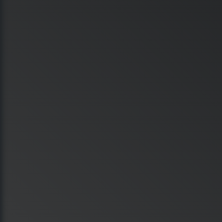
INSTALL
PERMAINAN
PROMOSI
APP
 Slot Gacor Deposit QRIS 5
⭐⭐⭐⭐⭐
⭐ 4.9 dari 12.450+ Review
itus
slot gacor terpercaya
yang sedang menjadi primadona di k
menyiapkan modal
slot 5k atau slot 5rb
untuk langsung memulai 
g informatif, transparan, dan berbasis pengalaman nyata menjadi
 mengetahui seluk-beluk
UGMTOTO
, mulai dari keunggulan
dep
 besar.