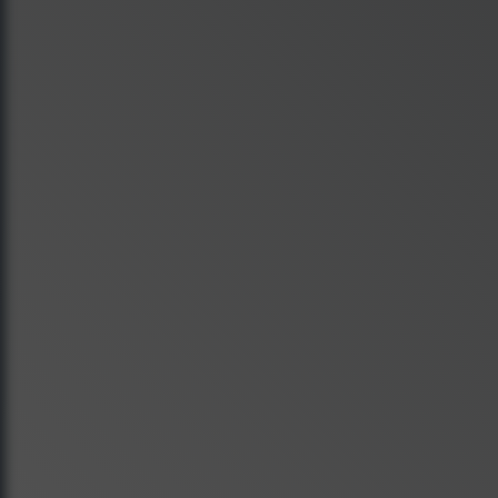
g sedang memberikan
free spin
,
bonus round
, atau kemenangan 
tic Play, PG Soft, Microgaming, Habanero, dan Spadegamin
eet Bonanza, Mahjong Ways, Starlight Princess
.
setiap jam.
 dan 20.00 - 23.00 malam.
edang untuk modal kecil.