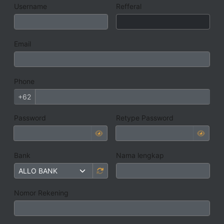
Username
Refferal
📝 PANDUAN LENGKAP:
Email
Phone
Kunjungi Situs Resmi UGMTOTO
— 
+62
Registrasi Akun Baru
— Klik "Dafta
Password
Retype Password
Login & Pilih Menu Deposit
— Masuk
Masukkan Nominal Slot 5k atau 5r
Bank
Nama lengkap
Scan QRIS & Konfirmasi
— Scan kod
Saldo Langsung Masuk Tanpa Pot
Nomor Rekening
Pilih Game Slot Gacor & Mulai Mai