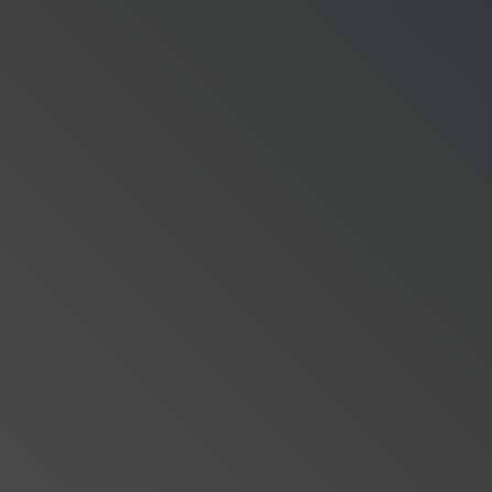
besar dengan frekuensi tinggi. UGMTOTO bekerja
g
. RTP live berkisar antara 96% hingga 98% untuk